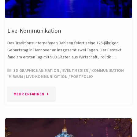
Live-Kommunikation
Das Traditionsunternehmen Bahlsen feiert seine 125-jährigen
Geburtstag in Hannover an insgesamt zwei Tagen. Der Festakt
fand am ersten Tag mit 500 Gästen aus Wirtschaft, Politik …
3D GRAPHICS ANIMATION
/
EVENTMEDIEN
/
KOMMUNIKATION
IM RAUM
/
LIVE-KOMMUNIKATION
/
PORTFOLIO
"LIVE-
MEHR ERFAHREN
KOMMUNIKATION"