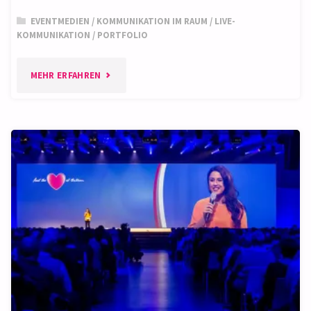
EVENTMEDIEN
/
KOMMUNIKATION IM RAUM
/
LIVE-
KOMMUNIKATION
/
PORTFOLIO
"LIVE-
MEHR ERFAHREN
EVENT"