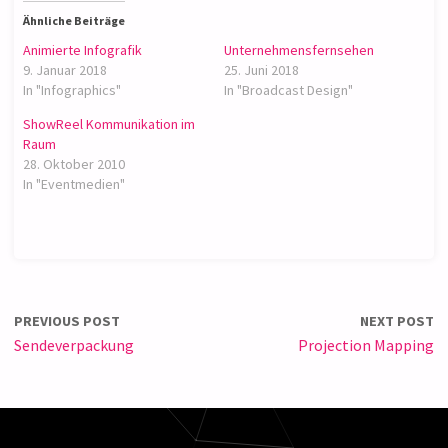
Ähnliche Beiträge
Animierte Infografik
Unternehmensfernsehen
9. Januar 2018
25. Juni 2018
In "Infographics"
In "Broadcast Design"
ShowReel Kommunikation im
Raum
28. Oktober 2010
In "Eventmedien"
PREVIOUS POST
NEXT POST
Sendeverpackung
Projection Mapping