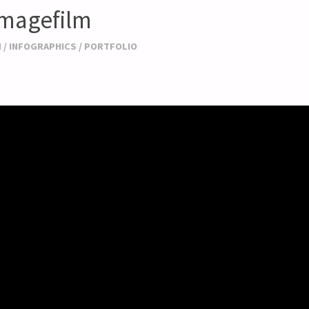
Imagefilm
M
/
INFOGRAPHICS
/
PORTFOLIO