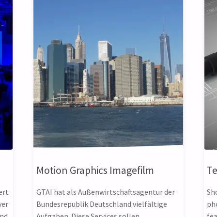
Motion Graphics Imagefilm
Te
ert
GTAI hat als Außenwirtschaftsagentur der
Sh
ver
Bundesrepublik Deutschland vielfältige
pho
and
Aufgaben. Diese Services sollen
fe