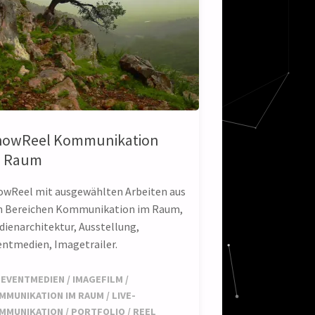
howReel Kommunikation
m Raum
owReel mit ausgewählten Arbeiten aus
n Bereichen Kommunikation im Raum,
dienarchitektur, Ausstellung,
entmedien, Imagetrailer.
EVENTMEDIEN
/
IMAGEFILM
/
MMUNIKATION IM RAUM
/
LIVE-
MMUNIKATION
/
PORTFOLIO
/
REEL