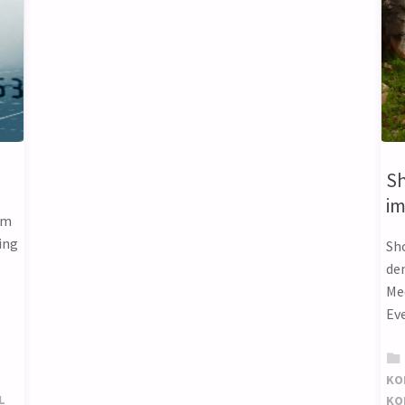
S
i
am
ing
Sh
de
Me
Ev
KO
L
KO