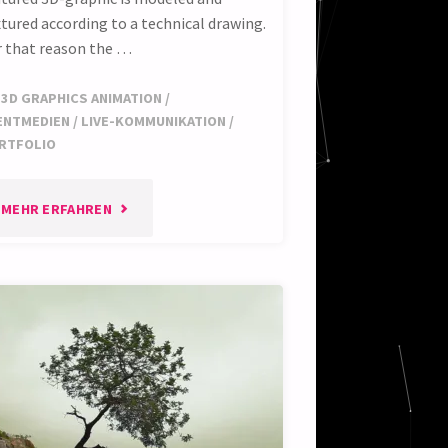
tured according to a technical drawing.
r that reason the …
3D GRAPHICS ANIMATION
/
ENTMEDIEN
/
LIVE-KOMMUNIKATION
/
RTFOLIO
"TECHNICAL
MEHR ERFAHREN
3D
MODELING"