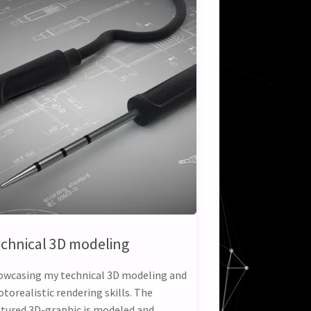
chnical 3D modeling
owcasing my technical 3D modeling and
torealistic rendering skills. The
atured 3D-graphic is modeled and