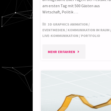
am ersten Tag mit 500 Gästen aus
Wirtschaft, Politik …
3D GRAPHICS ANIMATION
/
EVENTMEDIEN
/
KOMMUNIKATION IM RAUM
LIVE-KOMMUNIKATION
/
PORTFOLIO
"LIVE-
MEHR ERFAHREN
KOMMUNIKATION"