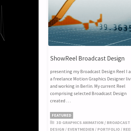
ShowReel Broadcast Design
presenting my Broadcast Design Reel I 
a freelance Motion Graphics Designer liv
and working in Berlin. My current Reel
comprising selected Broadcast Design
created …
FEATURED
3D GRAPHICS ANIMATION
/
BROADCAST
DESIGN
/
EVENTMEDIEN
/
PORTFOLIO
/
REE